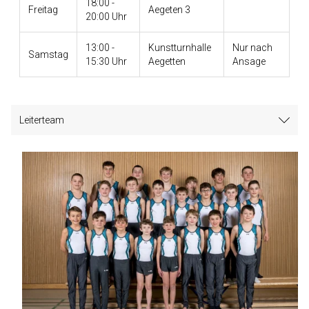
18:00 -
Freitag
Aegeten 3
20:00 Uhr
13:00 -
Kunstturnhalle
Nur nach
Samstag
15:30 Uhr
Aegetten
Ansage
Leiterteam