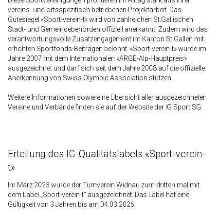
Diese Sportvereinigungen profitieren im Alltag stark aus ihrer
vereins- und ortsspezifisch betriebenen Projektarbeit. Das
Gütesiegel «Sport-verein-t» wird von zahlreichen St.Gallischen
Stadt- und Gemeindebehörden offiziell anerkannt. Zudem wird das
verantwortungsvolle Zusatzengagement im Kanton St.Gallen mit
erhöhten Sportfonds-Beiträgen belohnt. «Sport-verein-t» wurde im
Jahre 2007 mit dem Internationalen «ARGE-Alp-Hauptpreis»
ausgezeichnet und darf sich seit dem Jahre 2008 auf die offizielle
Anerkennung von Swiss Olympic Association stützen.
Weitere Informationen sowie eine Übersicht aller ausgezeichneten
Vereine und Verbände finden sie auf der Website der IG Sport SG.
Erteilung des IG-Qualitätslabels «Sport-verein-
t»
Im März 2023 wurde der Turnverein Widnau zum dritten mal mit
dem Label „Sport-verein-t“ ausgezeichnet. Das Label hat eine
Gültigkeit von 3 Jahren bis am 04.03.2026.